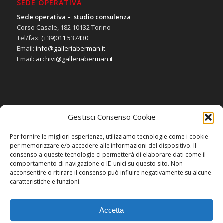
SEDE OPERATIVA
Sede operativa – studio consulenza
Corso Casale, 182 10132 Torino
Tel/fax:
(+39)011 537430
Email:
info@galleriaberman.it
Email:
archivi@galleriaberman.it
Gestisci Consenso Cookie
SOCIAL
Per fornire le migliori esperienze, utilizziamo tecnologie come i cookie
per memorizzare e/o accedere alle informazioni del dispositivo. Il
consenso a queste tecnologie ci permetterà di elaborare dati come il
comportamento di navigazione o ID unici su questo sito. Non
acconsentire o ritirare il consenso può influire negativamente su alcune
caratteristiche e funzioni.
Accetta