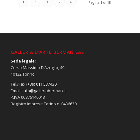
1
2
3
›
»
Pagina 1 di 18
GALLERIA D’ARTE BERMAN SAS
Sede legale:
Corso Massimo D’Azeglio, 49
10132 Torino
Tel./Fax
(+39) 011 537430
Email:
info@galleriaberman.it
P.IVA 00876140013
Registro Imprese Torino n. 0436630