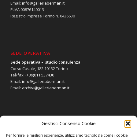
Email:
info@galleriaberman.it
P.IVA 00876140013
Registro Imprese Torino n. 0436630
SEDE OPERATIVA
Sede operativa – studio consulenza
Corso Casale, 182 10132 Torino
Tel/fax:
(+39)011 537430
Email:
info@galleriaberman.it
Email:
archivi@galleriaberman.it
Gestisci Consenso Cookie
SOCIAL
Per fornire le migliori esperienze, utilizziamo tecnologie come i cookie