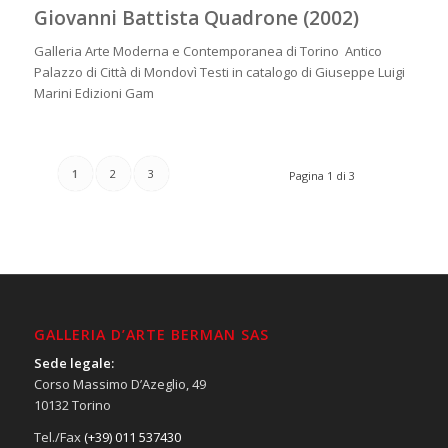
Giovanni Battista Quadrone (2002)
Galleria Arte Moderna e Contemporanea di Torino Antico
Palazzo di Città di Mondovì Testi in catalogo di Giuseppe Luigi
Marini Edizioni Gam
1
2
3
Pagina 1 di 3
GALLERIA D’ARTE BERMAN SAS
Sede legale:
Corso Massimo D’Azeglio, 49
10132 Torino
Tel./Fax
(+39) 011 537430