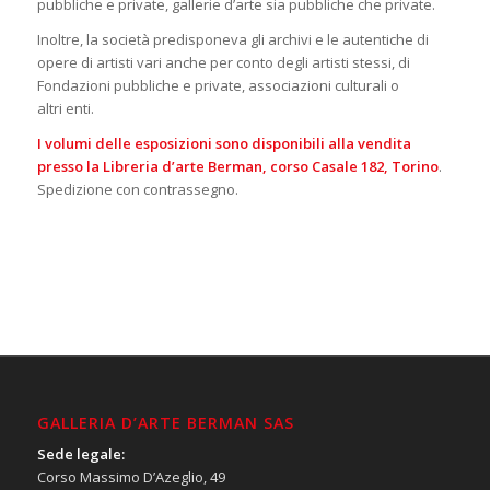
pubbliche e private, gallerie d’arte sia pubbliche che private.
Inoltre, la società predisponeva gli archivi e le autentiche di
opere di artisti vari anche per conto degli artisti stessi, di
Fondazioni pubbliche e private, associazioni culturali o
altri enti.
I volumi delle esposizioni sono disponibili alla vendita
presso la Libreria d’arte Berman, corso Casale 182, Torino
.
Spedizione con contrassegno.
GALLERIA D’ARTE BERMAN SAS
Sede legale:
Corso Massimo D’Azeglio, 49