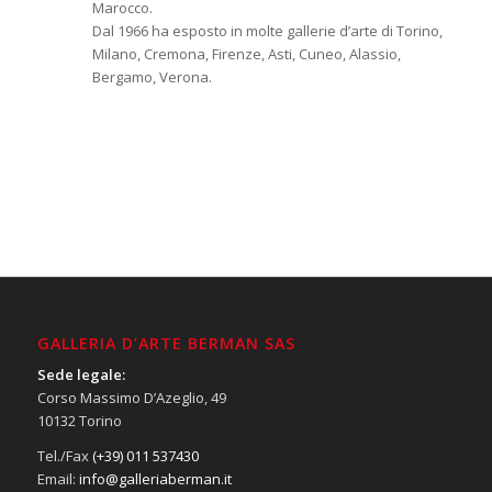
Marocco.
Dal 1966 ha esposto in molte gallerie d’arte di Torino,
Milano, Cremona, Firenze, Asti, Cuneo, Alassio,
Bergamo, Verona.
GALLERIA D’ARTE BERMAN SAS
Sede legale:
Corso Massimo D’Azeglio, 49
10132 Torino
Tel./Fax
(+39) 011 537430
Email:
info@galleriaberman.it