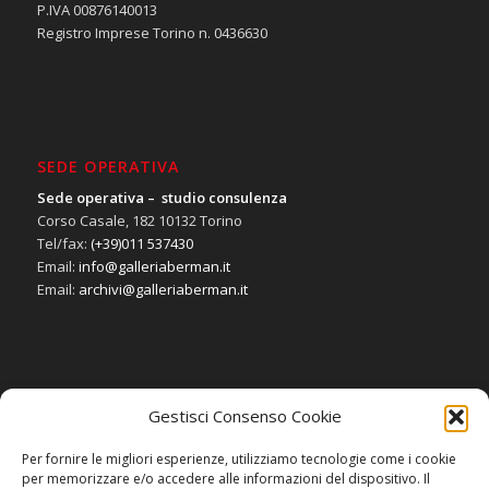
P.IVA 00876140013
Registro Imprese Torino n. 0436630
SEDE OPERATIVA
Sede operativa – studio consulenza
Corso Casale, 182 10132 Torino
Tel/fax:
(+39)011 537430
Email:
info@galleriaberman.it
Email:
archivi@galleriaberman.it
Gestisci Consenso Cookie
SOCIAL
Per fornire le migliori esperienze, utilizziamo tecnologie come i cookie
per memorizzare e/o accedere alle informazioni del dispositivo. Il