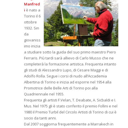
Manfred
i
è nato a
Torino il 6
ottobre
1932. Sin
da
giovaniss
imo inizia
a studiare sotto la guida del suo primo maestro Piero
Ferraris. Più tardi sarà allievo di Carlo Musso che ne
completerà la formazione artistica. Frequenta intanto
gli studi di Alessandro Lupo, di Cesare Maggi e di
Adolfo Rolla. Segue i corsi di nudo all’Accademia
Albertina di Torino e inizia ad esporre nel 1954 alla
Promotrice delle Belle Arti di Torino poi alla
Quadriennale nel 1955.
Frequenta gli artisti F.Velan, T. Deabate, A. Sicbaldi e I.
Mus. Nel 1975 gli è stato conferito il premio Follini e nel
1980 il Premio Turbil del Circolo Artisti di Torino di cui è
socio da tanti anni.
Dal 2007 soggiorna frequentemente a Marrakech in