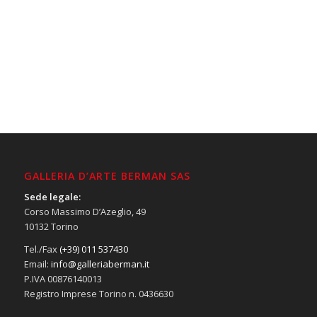
GALLERIA D’ARTE BERMAN SAS
Sede legale:
Corso Massimo D’Azeglio, 49
10132 Torino
Tel./Fax
(+39) 011 537430
Email:
info@galleriaberman.it
P.IVA 00876140013
Registro Imprese Torino n. 0436630