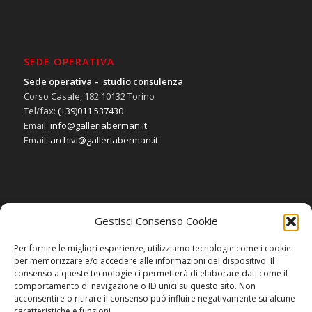
SEDE OPERATIVA
Sede operativa – studio consulenza
Corso Casale, 182 10132 Torino
Tel/fax:
(+39)011 537430
Email:
info@galleriaberman.it
Email:
archivi@galleriaberman.it
Gestisci Consenso Cookie
SOCIAL
Per fornire le migliori esperienze, utilizziamo tecnologie come i cookie
per memorizzare e/o accedere alle informazioni del dispositivo. Il
consenso a queste tecnologie ci permetterà di elaborare dati come il
comportamento di navigazione o ID unici su questo sito. Non
acconsentire o ritirare il consenso può influire negativamente su alcune
caratteristiche e funzioni.