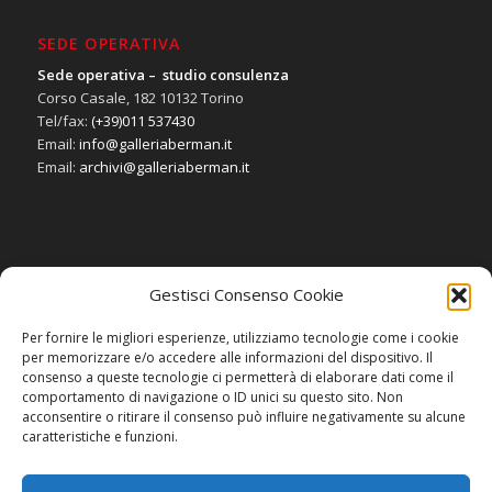
SEDE OPERATIVA
Sede operativa – studio consulenza
Corso Casale, 182 10132 Torino
Tel/fax:
(+39)011 537430
Email:
info@galleriaberman.it
Email:
archivi@galleriaberman.it
Gestisci Consenso Cookie
SOCIAL
Per fornire le migliori esperienze, utilizziamo tecnologie come i cookie
per memorizzare e/o accedere alle informazioni del dispositivo. Il
consenso a queste tecnologie ci permetterà di elaborare dati come il
comportamento di navigazione o ID unici su questo sito. Non
acconsentire o ritirare il consenso può influire negativamente su alcune
caratteristiche e funzioni.