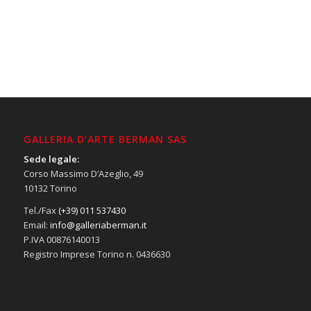
GALLERIA D’ARTE BERMAN SAS
Sede legale:
Corso Massimo D’Azeglio, 49
10132 Torino
Tel./Fax
(+39) 011 537430
Email:
info@galleriaberman.it
P.IVA 00876140013
Registro Imprese Torino n. 0436630