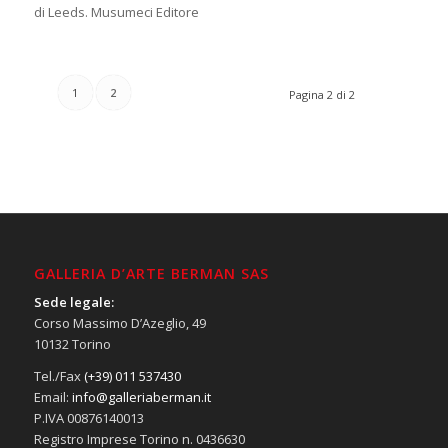
di Leeds. Musumeci Editore
1
2
Pagina 2 di 2
GALLERIA D’ARTE BERMAN SAS
Sede legale:
Corso Massimo D’Azeglio, 49
10132 Torino
Tel./Fax
(+39) 011 537430
Email:
info@galleriaberman.it
P.IVA 00876140013
Registro Imprese Torino n. 0436630