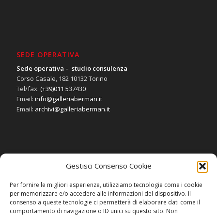
SEDE OPERATIVA
Sede operativa – studio consulenza
Corso Casale, 182 10132 Torino
Tel/fax:
(+39)011 537430
Email:
info@galleriaberman.it
Email:
archivi@galleriaberman.it
Gestisci Consenso Cookie
SOCIAL
Per fornire le migliori esperienze, utilizziamo tecnologie come i cookie
per memorizzare e/o accedere alle informazioni del dispositivo. Il
consenso a queste tecnologie ci permetterà di elaborare dati come il
comportamento di navigazione o ID unici su questo sito. Non