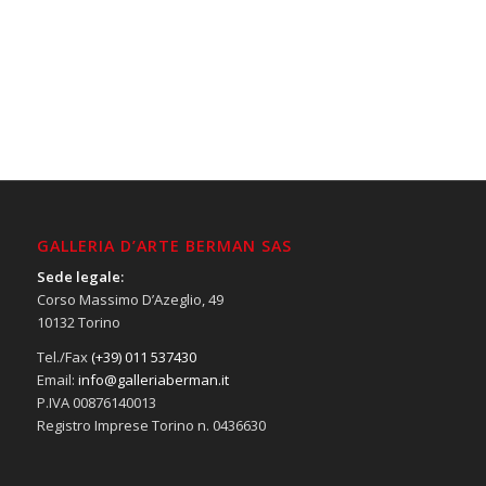
GALLERIA D’ARTE BERMAN SAS
Sede legale:
Corso Massimo D’Azeglio, 49
10132 Torino
Tel./Fax
(+39) 011 537430
Email:
info@galleriaberman.it
P.IVA 00876140013
Registro Imprese Torino n. 0436630