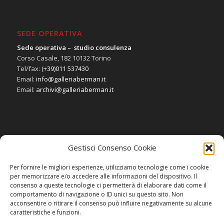
SEDE OPERATIVA
Sede operativa – studio consulenza
Corso Casale, 182 10132 Torino
Tel/fax:
(+39)011 537430
Email:
info@galleriaberman.it
Email:
archivi@galleriaberman.it
Gestisci Consenso Cookie
SOCIAL
Per fornire le migliori esperienze, utilizziamo tecnologie come i cookie
per memorizzare e/o accedere alle informazioni del dispositivo. Il
consenso a queste tecnologie ci permetterà di elaborare dati come il
comportamento di navigazione o ID unici su questo sito. Non
acconsentire o ritirare il consenso può influire negativamente su alcune
caratteristiche e funzioni.