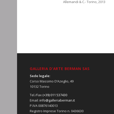
Allemandi & C.- Torino, 2013
GALLERIA D’ARTE BERMAN SAS
Sede legale:
Corso Massimo D’Azeglio, 49
10132 Torino
Tel./Fax
(+39) 011 537430
Email:
info@galleriaberman.it
P.IVA 00876140013
Registro Imprese Torino n. 0436630