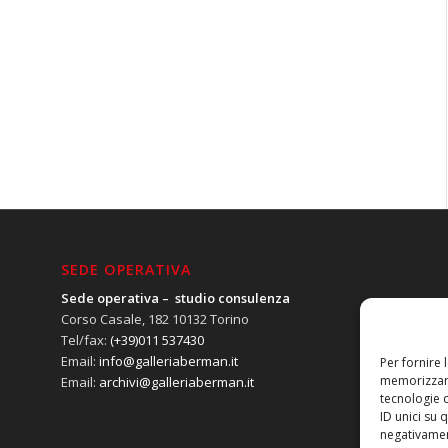
SEDE OPERATIVA
Sede operativa – studio consulenza
Corso Casale, 182 10132 Torino
Tel/fax:
(+39)011 537430
Email:
info@galleriaberman.it
Per fornire 
memorizzare
Email:
archivi@galleriaberman.it
tecnologie 
ID unici su 
negativament