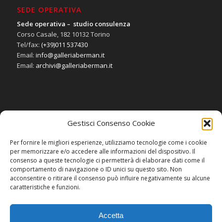
SEDE OPERATIVA
Sede operativa – studio consulenza
Corso Casale, 182 10132 Torino
Tel/fax:
(+39)011 537430
Email:
info@galleriaberman.it
Email:
archivi@galleriaberman.it
Gestisci Consenso Cookie
SOCIAL
Per fornire le migliori esperienze, utilizziamo tecnologie come i cookie
per memorizzare e/o accedere alle informazioni del dispositivo. Il
consenso a queste tecnologie ci permetterà di elaborare dati come il
comportamento di navigazione o ID unici su questo sito. Non
acconsentire o ritirare il consenso può influire negativamente su alcune
caratteristiche e funzioni.
Accetta