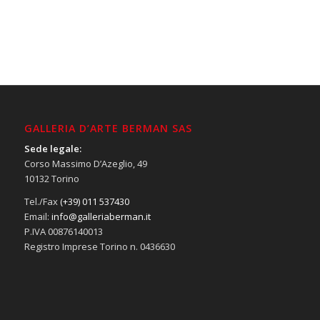
GALLERIA D’ARTE BERMAN SAS
Sede legale:
Corso Massimo D’Azeglio, 49
10132 Torino
Tel./Fax
(+39) 011 537430
Email:
info@galleriaberman.it
P.IVA 00876140013
Registro Imprese Torino n. 0436630