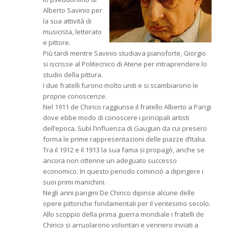
Alberto Savinio per
la sua attività di
musicista, letterato
e pittore.
Più tardi mentre Savinio studiava pianoforte, Giorgio
si iscrisse al Politecnico di Atene per intraprendere lo
studio della pittura.
I due fratelli furono molto uniti e si scambiarono le
proprie conoscenze.
Nel 1911 de Chirico raggiunse il fratello Alberto a Parigi
dove ebbe modo di conoscere i principali artisti
dell’epoca. Subì l’influenza di Gauguin da cui presero
forma le prime rappresentazioni delle piazze d’Italia.
Tra il 1912 e il 1913 la sua fama si propagò, anche se
ancora non ottenne un adeguato successo
economico. In questo periodo cominciò a dipingere i
suoi primi manichini.
Negli anni parigini De Chirico dipinse alcune delle
opere pittoriche fondamentali per il ventesimo secolo.
Allo scoppio della prima guerra mondiale i fratelli de
Chirico si arruolarono volontari e vennero inviati a