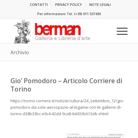
CONTATTI
PRIVACY POLICY
NOTE LEGALI
Per informazioni Tel.
(+39) 011 537430
Archivio
Gio’ Pomodoro – Articolo Corriere di
Torino
https://torino.corriere.it/notizie/cultura/24_settembre_12/gio-
pomodoro-da-sole-aerospazio-al-legame-con-le-gallerie-di-
torino-d38b33bc-e9c4-42dd-9ca8-6d433b613xlk.shtml