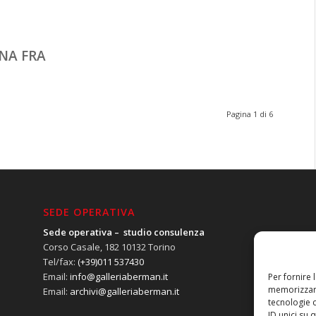
NA FRA
Pagina 1 di 6
SEDE OPERATIVA
Sede operativa – studio consulenza
Corso Casale, 182 10132 Torino
Tel/fax:
(+39)011 537430
Email:
info@galleriaberman.it
Per fornire 
memorizzare
Email:
archivi@galleriaberman.it
tecnologie 
ID unici su 