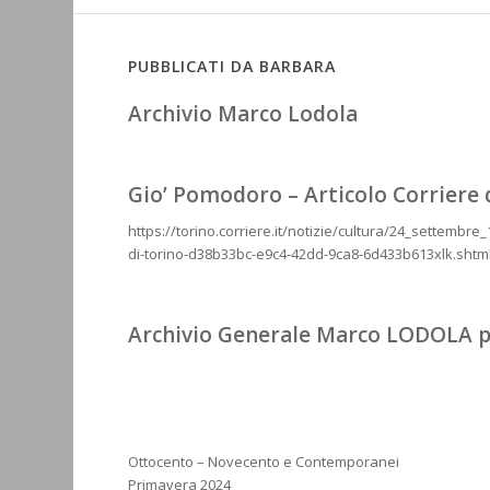
PUBBLICATI DA BARBARA
Archivio Marco Lodola
Gio’ Pomodoro – Articolo Corriere 
https://torino.corriere.it/notizie/cultura/24_settembr
di-torino-d38b33bc-e9c4-42dd-9ca8-6d433b613xlk.sht
Archivio Generale Marco LODOLA 
Ottocento – Novecento e Contemporanei
Primavera 2024