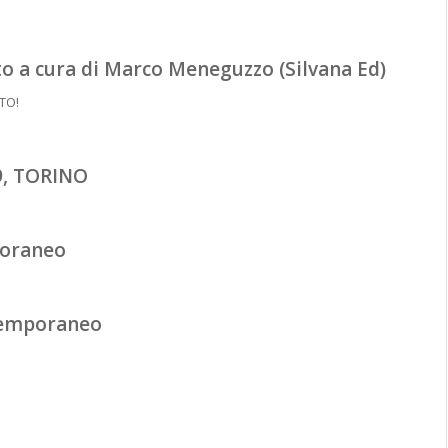
o a cura di Marco Meneguzzo (Silvana Ed)
TO!
9, TORINO
poraneo
ntemporaneo