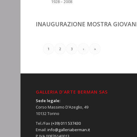
1928 – 2008
INAUGURAZIONE MOSTRA GIOVAN
1
2
3
›
»
GALLERIA D’ARTE BERMAN SAS
Sede legale:
Corso Massimo D’Azeglio, 49
10132 Torino
Tel./Fax
(+39) 011 537430
Email:
info@galleriaberman.it
P.IVA 00876140013