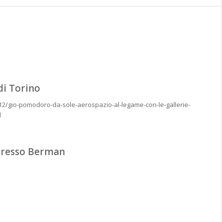
di Torino
e_12/gio-pomodoro-da-sole-aerospazio-al-legame-con-le-gallerie-
ml
presso Berman