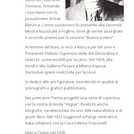
Torinese, firmando
i suoi lavori con lo
pseudonimo di Ivan
Benzina. L’anno successivo fu presente alla Seconda
Mostra Nazionale a Foglino, dove gli venne assegnato
il secondo premio per la sezione “Bianco e nero”.
Al termine del liceo, si recò a Monza per tre anni e
frequentò l’Istituto Superiore delle Arti Decorative e
realizzò i primi modelli per la Lenci. Nel 1929, alla
mostra alla Galleria Pesaro a Milano espose
trentadue opere realizzate per la Lenci.
Si dedicò alle arti figurative, esordendo in qualità di
scenografo e grafico pubblicitario.
Nei primi anni Trenta progettò una serie di copertine
per la rivista di moda “Vogue”. Realizzò anche
xilografie, caratterizzate da uno stile naturalistico e di
gusto déco. Nel 1932 soggiornò a Parigi, rientrato in
Italia collaborò con la Casa Editrice Frassinelli.
Morì a Torino nel 1978.