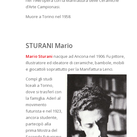
nel 1946 opera con la Manifattura delle Ceramiche
d’Arte Campionasi.
Muore a Torino nel 1958.
STURANI Mario
Mario Sturani
nacque ad Ancona nel 1906. Fu pittore,
illustratore ed ideatore di ceramiche, bambole, mobili
e giocattoli soprattutto
per la Manifattura Lenci.
Compì gli studi
liceali a Torino,
dove si trasferì con
la famiglia. Aderì al
movimento
futurista e nel 1923,
ancora studente,
partecipò alla
prima Mostra del
Secondo Futurismo