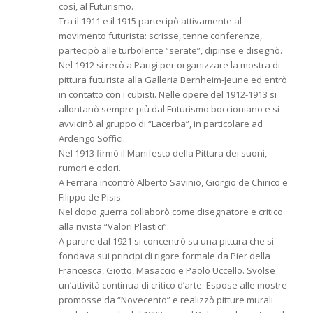
così, al Futurismo.
Tra il 1911 e il 1915 partecipò attivamente al
movimento futurista: scrisse, tenne conferenze,
partecipò alle turbolente “serate”, dipinse e disegnò.
Nel 1912 si recò a Parigi per organizzare la mostra di
pittura futurista alla Galleria Bernheim-Jeune ed entrò
in contatto con i cubisti. Nelle opere del 1912-1913 si
allontanò sempre più dal Futurismo boccioniano e si
avvicinò al gruppo di “Lacerba”, in particolare ad
Ardengo Soffici.
Nel 1913 firmò il Manifesto della Pittura dei suoni,
rumori e odori.
A Ferrara incontrò Alberto Savinio, Giorgio de Chirico e
Filippo de Pisis.
Nel dopo guerra collaborò come disegnatore e critico
alla rivista “Valori Plastici”.
A partire dal 1921 si concentrò su una pittura che si
fondava sui principi di rigore formale da Pier della
Francesca, Giotto, Masaccio e Paolo Uccello. Svolse
un’attività continua di critico d’arte. Espose alle mostre
promosse da “Novecento” e realizzò pitture murali