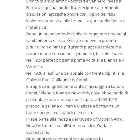
Chirico si arruolarono volontari e vennero inviati a
Ferrara e qui ha modo di partecipare a frequenti
discussioni artistiche anche con Filippo de Pisis.
Insieme danno vita alla breve stagione della “pittura
metafisica”.
Dopo un primo periodo di disorientamento dovuto al
cambiamento di città, Giorgio rinnovò la propria
pittura, non dipinse più grandi piazze assolate ma
nature morte con simboli geometrici, biscotti e pani.
Nel 1924 partecipò per la prima volta alla Biennale di
Venezia.
Nel 1926 allestì una personale con trenta dipinti alla
Galleria Paul Guillaume di Parigi.
Intraprese in questi anni tantissimi viaggi tra Londra,
Parigi, Milano e Roma e New York, dove ebbe modo di
presentare una serie di opere datate 1908-1918
presso la galleria di Pierre Matisse ed ottenne un
buon successo di pubblico e critica.
Prese parte alla mostra del Museo of Modern Art di
New York dedicata all’Arte fantastica, Dada e
Surrealismo.
Negli anni cinquanta poi la sua pittura fu