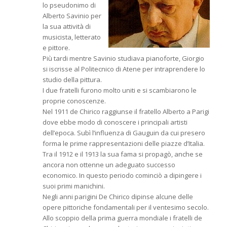
lo pseudonimo di
Alberto Savinio per
la sua attività di
musicista, letterato
e pittore.
Più tardi mentre Savinio studiava pianoforte, Giorgio
si iscrisse al Politecnico di Atene per intraprendere lo
studio della pittura.
I due fratelli furono molto uniti e si scambiarono le
proprie conoscenze.
Nel 1911 de Chirico raggiunse il fratello Alberto a Parigi
dove ebbe modo di conoscere i principali artisti
dell’epoca. Subì l’influenza di Gauguin da cui presero
forma le prime rappresentazioni delle piazze d’Italia.
Tra il 1912 e il 1913 la sua fama si propagò, anche se
ancora non ottenne un adeguato successo
economico. In questo periodo cominciò a dipingere i
suoi primi manichini.
Negli anni parigini De Chirico dipinse alcune delle
opere pittoriche fondamentali per il ventesimo secolo.
Allo scoppio della prima guerra mondiale i fratelli de