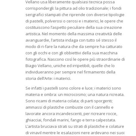
Vellano usa liberamente qualsiasi tecnica possa
corrispondergli: la pittura ad olio tradizionale; i fondi
serigrafici stampati che riprende con diverse tipologie
di pastelli, polverosi o cerosi e i materici, le opere che
costituiscono l’aspetto peculiare della sua creazione
artistica. Nel momento della massima creatività delle
avanguardie, l’artista indaga con tutto sé stesso il
modo di ri-fare la natura che da sempre ha catturato
con gli occhi e con gli obbiettivi della sua macchina
fotografica. Nascono così le opere più straordinarie di
Biagio Vellano, uniche ed irripetibili, quelle che lo
individueranno per sempre nel firmamento della
storia dell’Arte: i materici.
Se infatti i pastelli sono colore e luce; i materici sono
materia e ombra: un microcosmo; una natura ricreata.
Sono ricami di materia colata; di parti sporgenti;
ammassi di plastiche combuste con il cannello e
lavorate ancora incandescenti, per ricreare rocce,
ghiacciai, fondali marini, fango e terra calpestata.
L’artista bruciava strati su strati di plastiche e colature
di vinavil mentre le esalazioni nere ardevano nei suoi