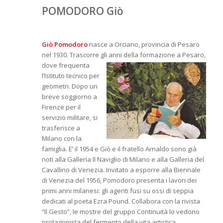
POMODORO Giò
Giò Pomodoro
nasce a Orciano, provincia di Pesaro
nel 1930. Trascorre gli anni della formazione a Pesaro,
dove frequenta
l’Istituto tecnico per
geometri. Dopo un
breve soggiorno a
Firenze per il
servizio militare, si
trasferisce a
Milano con la
famiglia. E’ il 1954 e Giò e il fratello Arnaldo sono già
noti alla Galleria Il Naviglio di Milano e alla Galleria del
Cavallino di Venezia. Invitato a esporre alla Biennale
di Venezia del 1956, Pomodoro presenta i lavori dei
primi anni milanesi: gli agenti fusi su ossi di seppia
dedicati al poeta Ezra Pound. Collabora con la rivista
“Il Gesto”, le mostre del gruppo Continuità lo vedono
protagonista del fermento della vita artistica