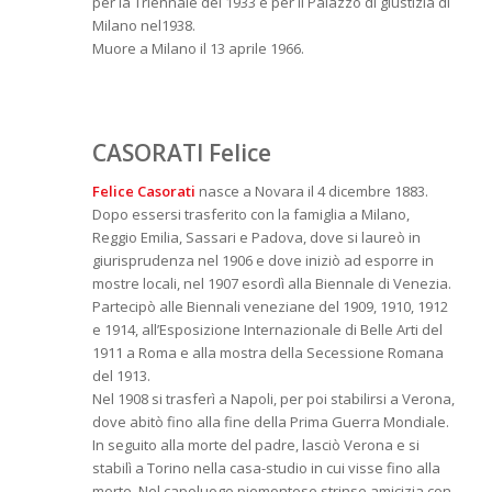
per la Triennale del 1933 e per il Palazzo di giustizia di
Milano nel1938.
Muore a Milano il 13 aprile 1966.
CASORATI Felice
Felice Casorati
nasce a Novara il 4 dicembre 1883.
Dopo essersi trasferito con la famiglia a Milano,
Reggio Emilia, Sassari e Padova, dove si laureò in
giurisprudenza nel 1906 e dove iniziò ad esporre in
mostre locali, nel 1907 esordì alla Biennale di Venezia.
Partecipò alle Biennali veneziane del 1909, 1910, 1912
e 1914, all’Esposizione Internazionale di Belle Arti del
1911 a Roma e alla mostra della Secessione Romana
del 1913.
Nel 1908 si trasferì a Napoli, per poi stabilirsi a Verona,
dove abitò fino alla fine della Prima Guerra Mondiale.
In seguito alla morte del padre, lasciò Verona e si
stabilì a Torino nella casa-studio in cui visse fino alla
morte. Nel capoluogo piemontese strinse amicizia con