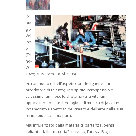
<<
Bia
gio
Vel
lan
o
(Tri
no-
VC-
1928; Brusaschetto-Al-2008)
era un uomo di bell’aspetto; un designer ed un
arredatore di talento; uno spirito introspettivo e
coltissimo; un filosofo che amava la vita; un
appassionato di archeologia e di musica di jazz; un
innamorato rispettoso del creato e dell’Arte nella sua
forma più alta e più pura.
Mai influenzato dalla materia di partenza, bensì
soltanto dalla “materia” ri-creata, l’artista Biagio