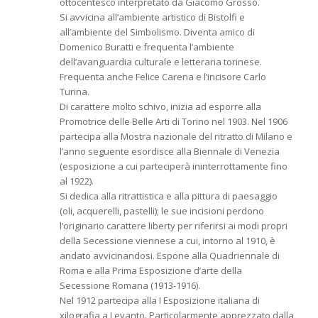
ottocentesco interpretato da Giacomo Grosso.
Si avvicina all’ambiente artistico di Bistolfi e
all’ambiente del Simbolismo. Diventa amico di
Domenico Buratti e frequenta l’ambiente
dell’avanguardia culturale e letteraria torinese.
Frequenta anche Felice Carena e l’incisore Carlo
Turina.
Di carattere molto schivo, inizia ad esporre alla
Promotrice delle Belle Arti di Torino nel 1903. Nel 1906
partecipa alla Mostra nazionale del ritratto di Milano e
l’anno seguente esordisce alla Biennale di Venezia
(esposizione a cui parteciperà ininterrottamente fino
al 1922).
Si dedica alla ritrattistica e alla pittura di paesaggio
(oli, acquerelli, pastelli); le sue incisioni perdono
l’originario carattere liberty per riferirsi ai modi propri
della Secessione viennese a cui, intorno al 1910, è
andato avvicinandosi. Espone alla Quadriennale di
Roma e alla Prima Esposizione d’arte della
Secessione Romana (1913-1916).
Nel 1912 partecipa alla I Esposizione italiana di
xilografia a Levanto. Particolarmente apprezzato dalla