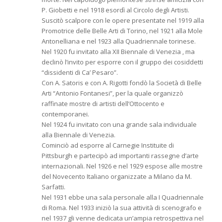
P. Giobetti e nel 1918 esordì al Circolo degli Artisti.
Suscitò scalpore con le opere presentate nel 1919 alla
Promotrice delle Belle Arti di Torino, nel 1921 alla Mole
Antonelliana e nel 1923 alla Quadriennale torinese.
Nel 1920 fu invitato alla XII Biennale di Venezia , ma
declinò l’invito per esporre con il gruppo dei cosiddetti
“dissidenti di Ca’ Pesaro”.
Con A. Satoris e con A. Rigotti fondò la Società di Belle
Arti “Antonio Fontanesi”, per la quale organizzò
raffinate mostre di artisti dell’Ottocento e
contemporanei.
Nel 1924 fu invitato con una grande sala individuale
alla Biennale di Venezia.
Cominciò ad esporre al Carnegie Instituite di
Pittsburgh e partecipò ad importanti rassegne d’arte
internazionali. Nel 1926 e nel 1929 espose alle mostre
del Novecento Italiano organizzate a Milano da M.
Sarfatti.
Nel 1931 ebbe una sala personale alla I Quadriennale
di Roma. Nel 1933 iniziò la sua attività di scenografo e
nel 1937 gli venne dedicata un’ampia retrospettiva nel